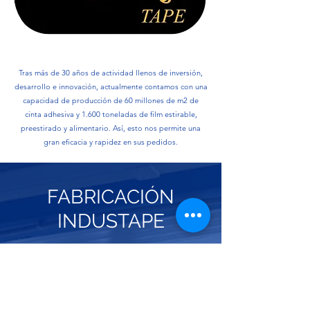
Tras más de 30 años de actividad llenos de inversión,
desarrollo e innovación, actualmente contamos con una
capacidad de producción de 60 millones de m2 de
cinta adhesiva y 1.600 toneladas de film estirable,
preestirado y alimentario. Así, esto nos permite una
gran eficacia y rapidez en sus pedidos.
FABRICACIÓN
INDUSTAPE
Todo lo que necesita para la
seguridad de sus mercancías.
El know-how de Industape incluye las
tecnologías más avanzadas y únicas