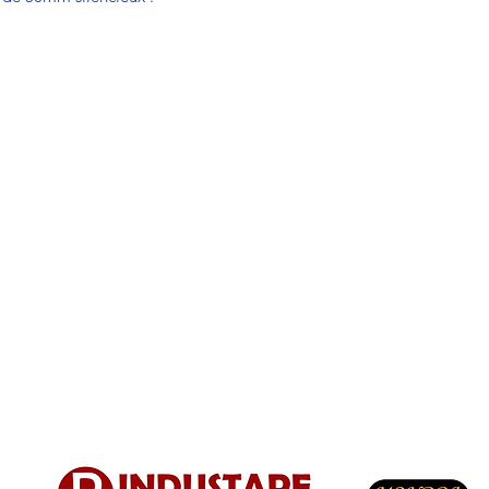
du processus de co
une commande puis é
expédition des PRO
sur le SITE.