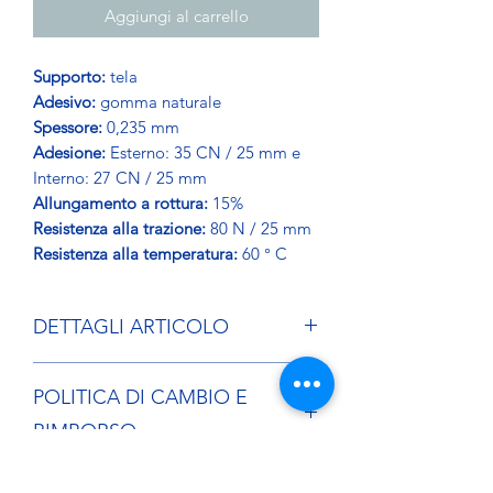
Aggiungi al carrello
Supporto:
tela
Adesivo:
gomma naturale
Spessore:
0,235 mm
Adesione:
Esterno: 35 CN / 25 mm e
Interno: 27 CN / 25 mm
Allungamento a rottura:
15%
Resistenza alla trazione:
80 N / 25 mm
Resistenza alla temperatura:
60 ° C
DETTAGLI ARTICOLO
Nastro biadesivo in cotone rimovibile
POLITICA DI CAMBIO E
progettato per fissare tappeti in
mostre, fiere o in casa per eventi di
RIMBORSO
breve e medio termine.
Chiusura ad alta sicurezza Alta
Se desideri restituire un articolo