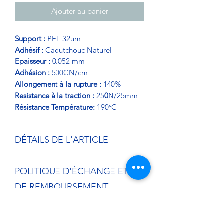
Ajouter au panier
Support :
PET 32um
Adhésif :
Caoutchouc Naturel
Epaisseur :
0.052 mm
Adhésion :
500CN/cm
Allongement à la rupture :
140%
Resistance à la traction :
25
0
N/25mm
Résistance Température:
190°C
DÉTAILS DE L'ARTICLE
Ruban adhésif à base Polyester pour
POLITIQUE D'ÉCHANGE ET
des cartons lourds à forte résistance
aux cycles de température jusqu'à 190
DE REMBOURSEMENT
degrés.
Si vous souhaitez effectuer le retour
CONDITIONS DE LIVRAISON
gratuit d'un article , vous disposez d'un