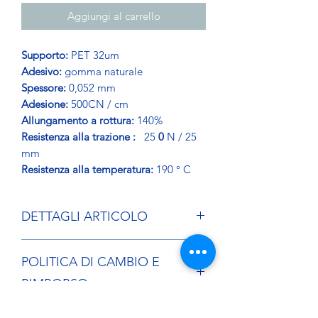
Aggiungi al carrello
Supporto:
PET 32um
Adesivo:
gomma naturale
Spessore:
0,052 mm
Adesione:
500CN / cm
Allungamento a rottura:
140%
Resistenza alla trazione :
25
0
N / 25
mm
Resistenza alla temperatura:
190 ° C
DETTAGLI ARTICOLO
Nastro adesivo a base poliestere per
POLITICA DI CAMBIO E
cartone pesante con elevata resistenza
ai cicli di temperatura fino a 190 gradi.
RIMBORSO
Se desideri restituire un articolo