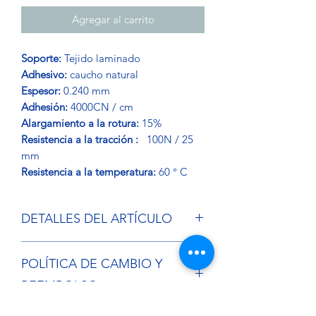
Agregar al carrito
Soporte:
Tejido laminado
Adhesivo:
caucho natural
Espesor:
0.240 mm
Adhesión:
4000CN / cm
Alargamiento a la rotura:
15%
Resistencia a la tracción :
100N / 25
mm
Resistencia a la temperatura:
60 ° C
DETALLES DEL ARTÍCULO
No necesita tijeras, Power Tape se
POLÍTICA DE CAMBIO Y
puede cortar a mano. Power Tape es el
adhesivo para 1001 usos, en interiores
REEMBOLSO
y exteriores. Power Tape Adhesive Roll
también es un adhesivo extra fuerte
Si desea devolver un artículo sin cargo,