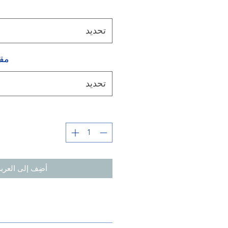
تحديد
مقد
تحديد
أضِف إلى العربة
لا حاجة للمقص ، يمكن قص شريط 