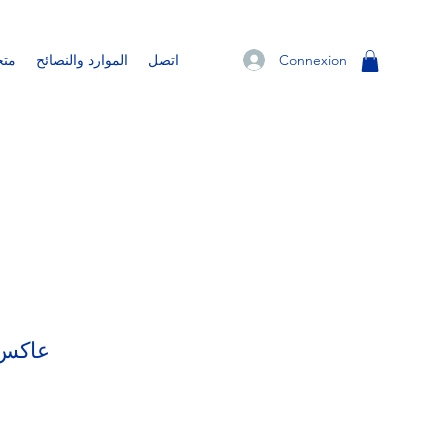
Connexion
اتصل
الموارد والنصائح
متج
عاكس ر