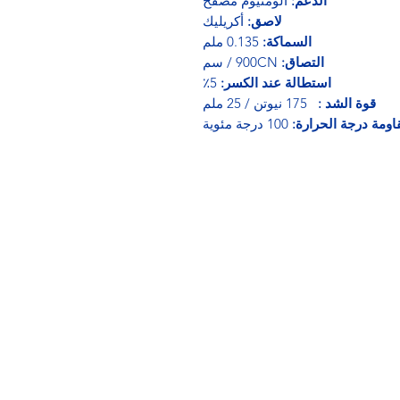
الدعم:
ألومنيوم مصفح
لاصق:
أكريليك
السماكة:
0.135 ملم
التصاق:
900CN / سم
استطالة عند الكسر:
5٪
قوة الشد :
175 نيوتن / 25 ملم
اومة درجة الحرارة:
100 درجة مئوية