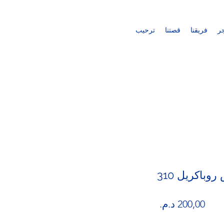
ر
فريقنا
قصتنا
ترحيب
وباكريل 310
السعر