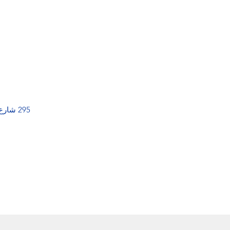
295 شارع عبد المومن ، الدار البيضاء 20000 ، المغرب