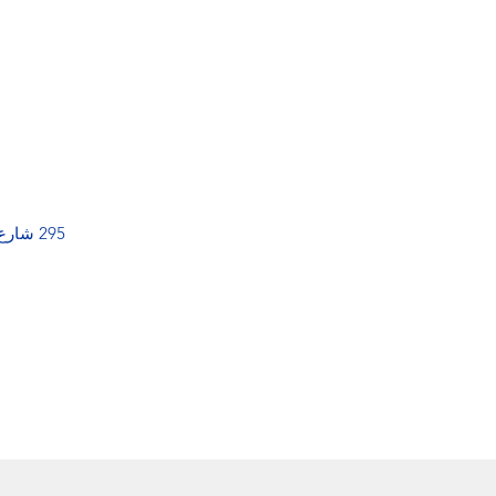
295 شارع عبد المومن ، الدار البيضاء 20000 ، المغرب