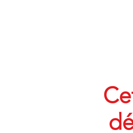
Ce
dé