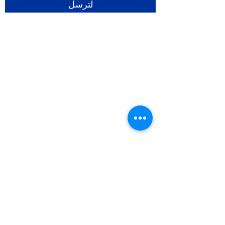
لترسل