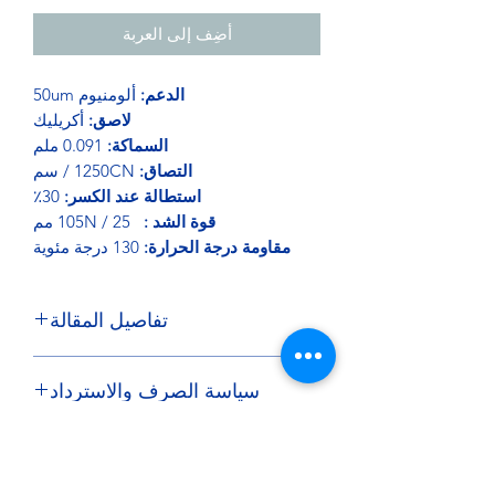
أضِف إلى العربة
الدعم:
ألومنيوم 50um
لاصق:
أكريليك
السماكة:
0.091 ملم
التصاق:
1250CN / سم
استطالة عند الكسر:
30٪
قوة الشد :
105N / 25 مم
مقاومة درجة الحرارة:
130 درجة مئوية
تفاصيل المقالة
تم تطوير شريط لاصق من الألومنيوم
سياسة الصرف والاسترداد
للتطبيقات الهيكلية في صناعة الأجهزة
الصناعية والمنزلية. التصاق عالي مقاومة
إذا كنت ترغب في إرجاع عنصر مجانًا ،
ممتازة للشيخوخة والأشعة فوق
شروط التسليم
فلديك 7 أيام من تاريخ إرسال طلبك. يجب
البنفسجية. مقاومة ميكانيكية محسنة.
أن تكون العناصر في حالة ممتازة.
درجة حرارة تصل إلى 130 درجة.