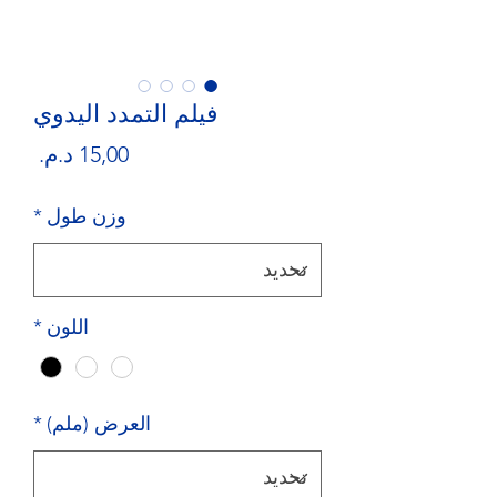
فيلم التمدد اليدوي
السع
وزن طول
*
اللون
*
العرض (ملم)
*