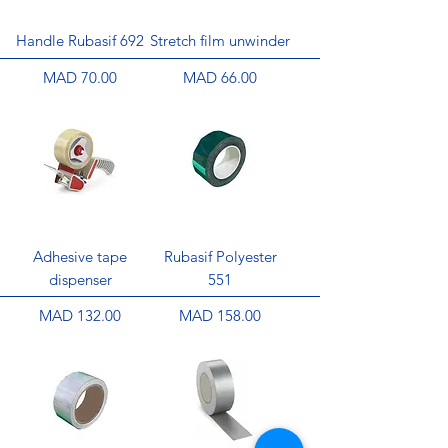
Handle Rubasif 692
Stretch film unwinder
Price
Price
MAD 70.00
MAD 66.00
Adhesive tape
Rubasif Polyester
dispenser
551
Price
Price
MAD 132.00
MAD 158.00