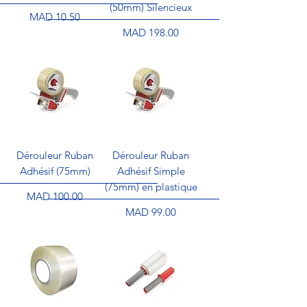
(50mm) Silencieux
Price
MAD 10.50
Price
MAD 198.00
Dérouleur Ruban
Dérouleur Ruban
Adhésif (75mm)
Adhésif Simple
(75mm) en plastique
Price
MAD 100.00
Price
MAD 99.00